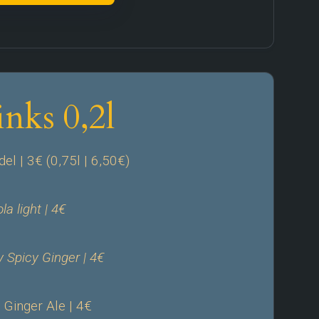
inks 0,2l
el | 3€ (0,75l | 6,50€)
la light | 4€
Spicy Ginger | 4€
Ginger Ale | 4€