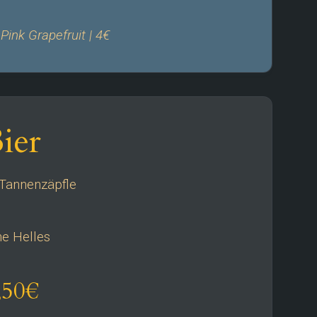
ink Grapefruit | 4€
ier
Tannenzäpfle
e Helles
,50€