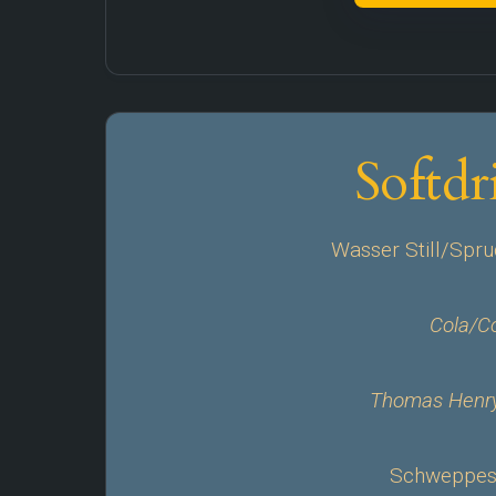
Softdr
Wasser Still/Sprud
Cola/Co
Thomas Henry 
Schweppes 