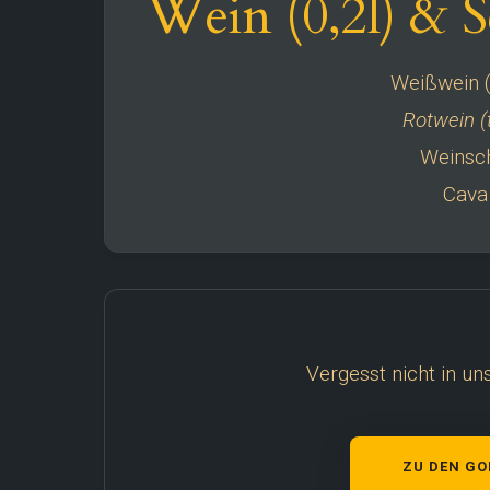
Wein (0,2l) & 
Weißwein (
Rotwein (t
Weinsc
Cava 
Vergesst nicht in uns
ZU DEN GO