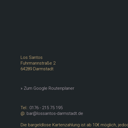
Beitragsnavigation
Los Santos
Fuhrmannstraße 2
64289 Darmstadt
» Zum Google Routenplaner
Tel.:
0176 - 215 75 195
@:
bar@lossantos-darmstadt.de
Die bargeldlose Kartenzahlung ist ab 10€ möglich, jedoc