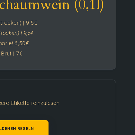
Schaumwein (0,1l)
trocken) | 9,5€
rocken) | 9,5€
horle
|
6,50€
Brut | 7€
ere Etikette reinzulesen:
LDENEN REGELN