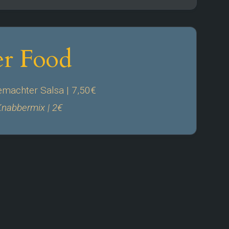
er Food
machter Salsa | 7,50€
nabbermix | 2€