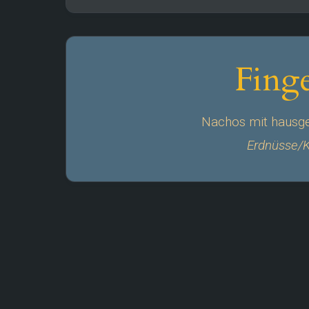
Fing
Nachos mit hausge
Erdnüsse/K