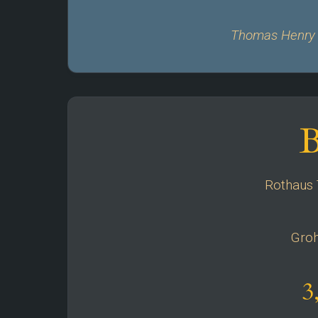
Thomas Henry P
B
Rothaus 
Groh
3